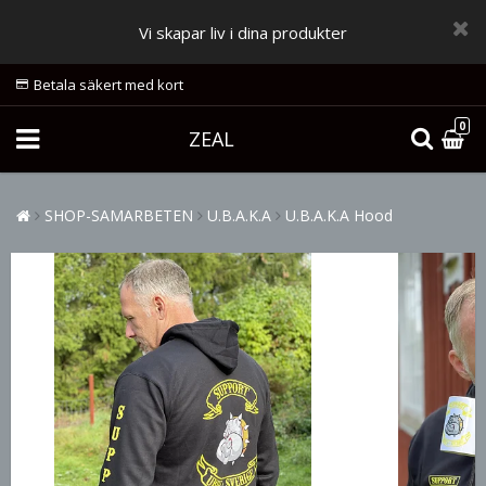
Vi skapar liv i dina produkter
Betala säkert med kort
0
ZEAL
SHOP-SAMARBETEN
U.B.A.K.A
U.B.A.K.A Hood