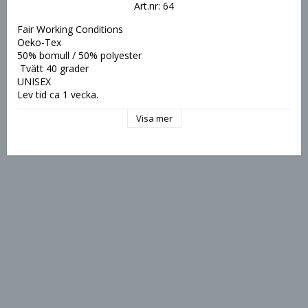
Art.nr: 64
Fair Working Conditions  

Oeko-Tex  

50% bomull / 50% polyester 

 Tvätt 40 grader 

UNISEX

Lev tid ca 1 vecka.
Visa mer